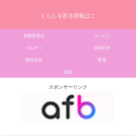
くらしを彩る情報ばこ
低糖質食品
コンビニ
カルディ
成城石井
無印良品
家電
美容
スポンサーリンク